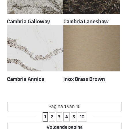
Cambria Galloway
Cambria Laneshaw
Cambria Annica
Inox Brass Brown
Pagina 1 van 16
1
2
3
4
5
10
Volgende pagina