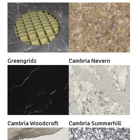
Greengridz
Cambria Nevern
Cambria Woodcroft
Cambria Summerhill