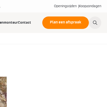
l
Openingstijden
Koopzondagen
Plan een afspraak
kenmonteur
Contact