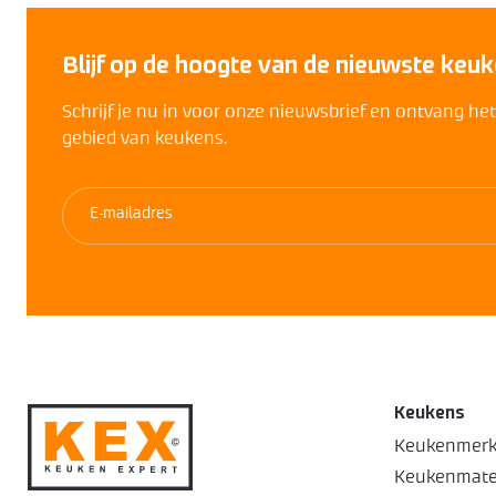
Blijf op de hoogte van de nieuwste keuk
Schrijf je nu in voor onze nieuwsbrief en ontvang he
gebied van keukens.
Keukens
Keukenmer
Keukenmate