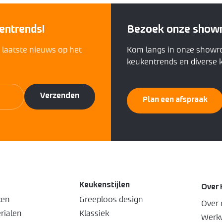
entrends!
Bezoek onze show
t laatste nieuws op het
Kom langs in onze showr
keukentrends en diverse k
Plan een afspraak
Keukenstijlen
Over 
ken
Greeploos design
Over 
rialen
Klassiek
Werkw