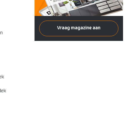
Vraag magazine aan
en
ek
dek