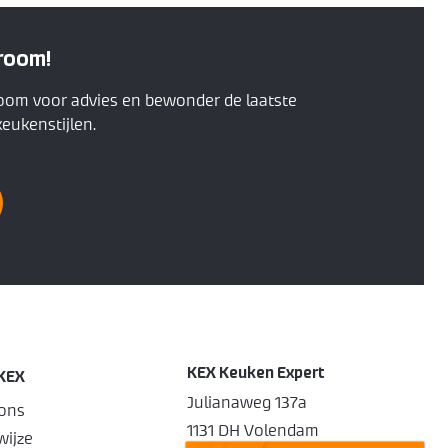
room!
oom voor advies en bewonder de laatste
eukenstijlen.
KEX Keuken Expert
KEX
Julianaweg 137a
ons
1131 DH Volendam
ijze