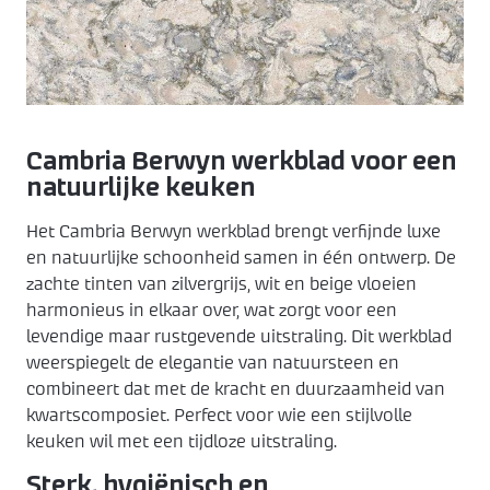
Keukenapparatuur
Over KEX
Pronorm
Landelijk
ZZP keukenmonteur
Keuken ontwerpen
Häcker
Modern
Over ons
Contact
Contact
Showroom uitverkoop
Made by DAS
Werkwijze
Cambria Berwyn werkblad voor een
natuurlijke keuken
Vacatures
Het Cambria Berwyn werkblad brengt verfijnde luxe
en natuurlijke schoonheid samen in één ontwerp. De
Openingstijden
zachte tinten van zilvergrijs, wit en beige vloeien
harmonieus in elkaar over, wat zorgt voor een
levendige maar rustgevende uitstraling. Dit werkblad
Koopzondagen
weerspiegelt de elegantie van natuursteen en
combineert dat met de kracht en duurzaamheid van
kwartscomposiet. Perfect voor wie een stijlvolle
keuken wil met een tijdloze uitstraling.
Sterk, hygiënisch en