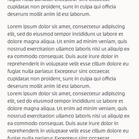
cupidatat non proident, sunt in culpa qui officia
Keukenapparatuur
Over KEX
Pronorm
Landelijk
ZZP keukenmonteur
deserunt mollit anim id est laborum.
Keuken ontwerpen
Häcker
Modern
Over ons
Contact
Lorem ipsum dolor sit amet, consectetur adipiscing
elit, sed do eiusmod tempor incididunt ut labore et
Contact
dolore magna aliqua. Ut enim ad minim veniam, quis
Showroom uitverkoop
Made by DAS
Werkwijze
nostrud exercitation ullamco laboris nisi ut aliquip ex
ea commodo consequat. Duis aute irure dolor in
Vacatures
reprehenderit in voluptate velit esse cillum dolore eu
fugiat nulla pariatur. Excepteur sint occaecat
cupidatat non proident, sunt in culpa qui officia
Openingstijden
deserunt mollit anim id est laborum.
Lorem ipsum dolor sit amet, consectetur adipiscing
Koopzondagen
elit, sed do eiusmod tempor incididunt ut labore et
dolore magna aliqua. Ut enim ad minim veniam, quis
nostrud exercitation ullamco laboris nisi ut aliquip ex
ea commodo consequat. Duis aute irure dolor in
reprehenderit in voluptate velit esse cillum dolore eu
fugiat nulla pariatur. Excepteur sint occaecat