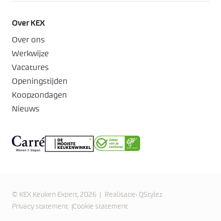
Over KEX
Over ons
Werkwijze
Vacatures
Openingstijden
Koopzondagen
Nieuws
© KEX Keuken Expert, 2026
Realisatie:
QStylez
Privacy statement
Cookie statement