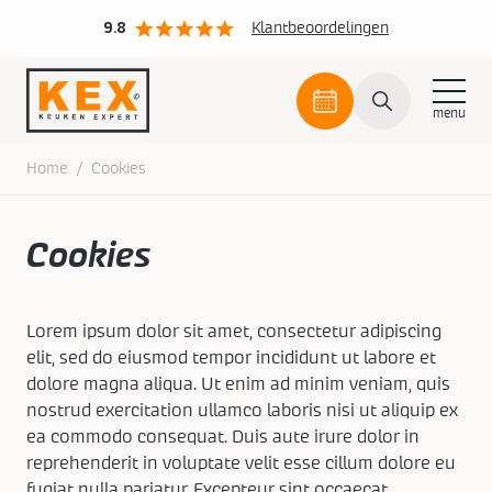
9.8
Klantbeoordelingen
Plan
een
afspraak
Skip
Home
/
Cookies
to
content
Plan een afspraak
Keukens
Cookies
Onze collectie
Inspiratie
Openingstijden
Koopzondagen
Lorem ipsum dolor sit amet, consectetur adipiscing
Keukenmerken
Onze keukenstijlen
Binnenkijken bij
elit, sed do eiusmod tempor incididunt ut labore et
dolore magna aliqua. Ut enim ad minim veniam, quis
Keukens
Keukeninspiratie
Artego
Greeploos design
Nieuws
nostrud exercitation ullamco laboris nisi ut aliquip ex
ea commodo consequat. Duis aute irure dolor in
Keukenmaterialen
Interliving
Klassiek
Download KEX Magazine
Over KEX
reprehenderit in voluptate velit esse cillum dolore eu
fugiat nulla pariatur. Excepteur sint occaecat