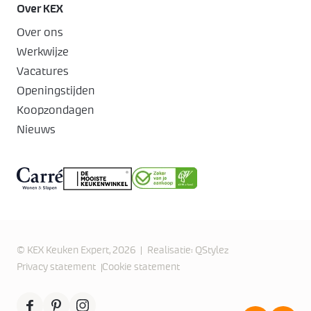
Over KEX
Over ons
Werkwijze
Vacatures
Openingstijden
Koopzondagen
Nieuws
© KEX Keuken Expert, 2026
Realisatie:
QStylez
Privacy statement
Cookie statement