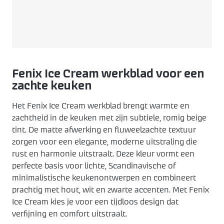
Keukenapparatuur
Over KEX
Pronorm
Landelijk
ZZP keukenmonteur
Keuken ontwerpen
Häcker
Modern
Over ons
Contact
Contact
Showroom uitverkoop
Made by DAS
Werkwijze
Fenix Ice Cream werkblad voor een
zachte keuken
Vacatures
Het Fenix Ice Cream werkblad brengt warmte en
zachtheid in de keuken met zijn subtiele, romig beige
Openingstijden
tint. De matte afwerking en fluweelzachte textuur
zorgen voor een elegante, moderne uitstraling die
rust en harmonie uitstraalt. Deze kleur vormt een
Koopzondagen
perfecte basis voor lichte, Scandinavische of
minimalistische keukenontwerpen en combineert
prachtig met hout, wit en zwarte accenten. Met Fenix
Ice Cream kies je voor een tijdloos design dat
verfijning en comfort uitstraalt.