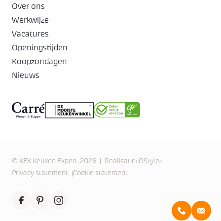
Over ons
Werkwijze
Vacatures
Openingstijden
Koopzondagen
Nieuws
© KEX Keuken Expert, 2026
Realisatie:
QStylez
Privacy statement
Cookie statement