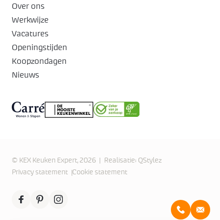
Over ons
Werkwijze
Vacatures
Openingstijden
Koopzondagen
Nieuws
© KEX Keuken Expert, 2026
Realisatie:
QStylez
Privacy statement
Cookie statement