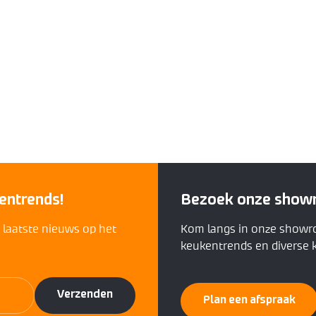
entrends!
Bezoek onze show
t laatste nieuws op het
Kom langs in onze showr
keukentrends en diverse k
Plan een afspraak