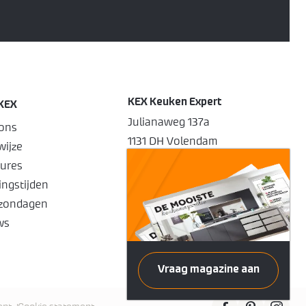
KEX Keuken Expert
KEX
Julianaweg 137a
ons
1131 DH Volendam
ijze
0299 412190
ures
info@kexvolendam.nl
ngstijden
Openingstijden
zondagen
ws
Vraag magazine aan