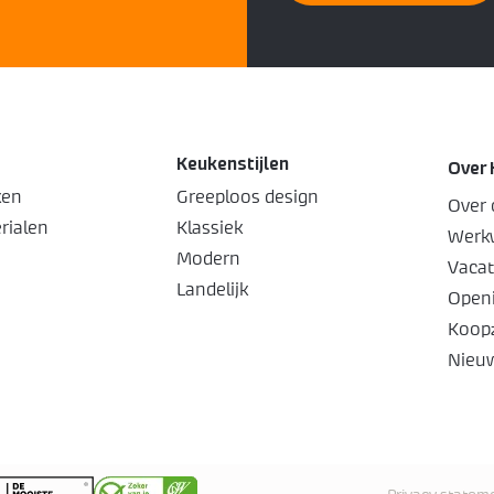
Keukenstijlen
Over 
ken
Greeploos design
Over 
rialen
Klassiek
Werkw
Modern
Vacat
Landelijk
Openi
Koop
Nieu