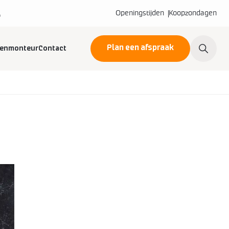
l
Openingstijden
Koopzondagen
Plan een afspraak
kenmonteur
Contact