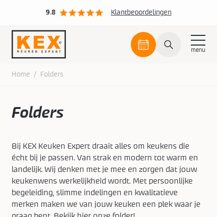
9.8
Klantbeoordelingen
Plan
een
afspraak
Skip
Home
/
Folders
to
content
Plan een afspraak
Keukens
Folders
Onze collectie
Inspiratie
Openingstijden
Koopzondagen
Bij KEX Keuken Expert draait alles om keukens die
Keukenmerken
Onze keukenstijlen
Binnenkijken bij
écht bij je passen. Van strak en modern tot warm en
landelijk. Wij denken met je mee en zorgen dat jouw
Keukens
Keukeninspiratie
Artego
Greeploos design
Nieuws
keukenwens werkelijkheid wordt. Met persoonlijke
begeleiding, slimme indelingen en kwalitatieve
Keukenmaterialen
Interliving
Klassiek
Download KEX Magazine
Over KEX
merken maken we van jouw keuken een plek waar je
graag bent. Bekijk hier onze folder!