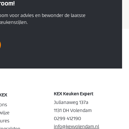
room!
oom voor advies en bewonder de laatste
eukenstijlen.
KEX Keuken Expert
KEX
Julianaweg 137a
ons
1131 DH Volendam
ijze
0299 412190
ures
info@kexvolendam.nl