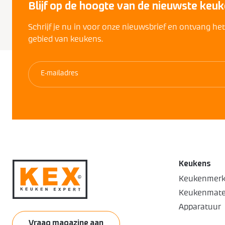
Blijf op de hoogte van de nieuwste keuk
Schrijf je nu in voor onze nieuwsbrief en ontvang he
gebied van keukens.
Keukens
Keukenmer
Keukenmate
Apparatuur
Vraag magazine aan