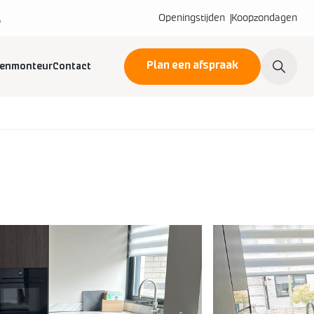
l
Openingstijden
Koopzondagen
Plan een afspraak
kenmonteur
Contact