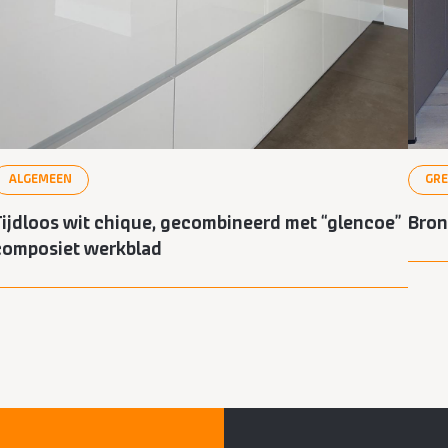
ALGEMEEN
GR
Tijdloos wit chique, gecombineerd met “glencoe”
Bron
composiet werkblad