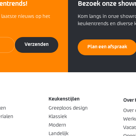
entrends!
Bezoek onze show
t laatste nieuws op het
Kom langs in onze showr
keukentrends en diverse k
Plan een afspraak
Keukenstijlen
Over 
ken
Greeploos design
Over 
rialen
Klassiek
Werkw
Modern
Vacat
Landelijk