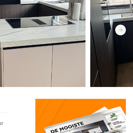
next
or