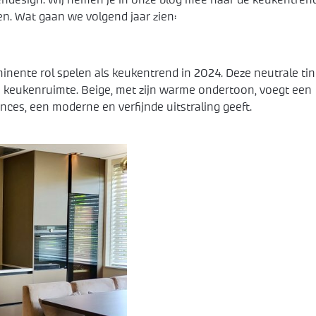
ndesign. Wij nemen je in onze blog mee naar de keukentren
en. Wat gaan we volgend jaar zien:
inente rol spelen als keukentrend in 2024. Deze neutrale ti
de keukenruimte. Beige, met zijn warme ondertoon, voegt een
uances, een moderne en verfijnde uitstraling geeft.