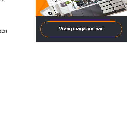
ds
Vraag magazine aan
nten