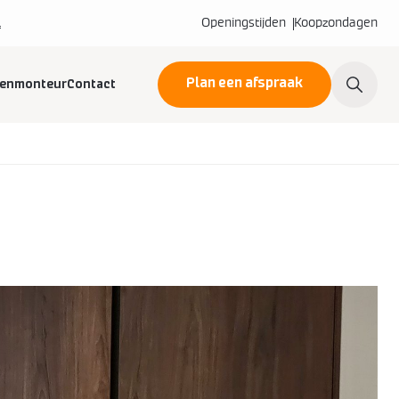
l
Openingstijden
Koopzondagen
Plan een afspraak
kenmonteur
Contact