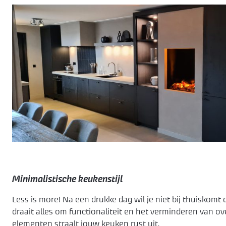
Minimalistische keukenstijl
Less is more! Na een drukke dag wil je niet bij thuiskomt
draait alles om functionaliteit en het verminderen van o
elementen straalt jouw keuken rust uit.