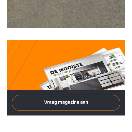
Keukenapparatuur
Over KEX
Pronorm
Landelijk
ZZP keukenmonteur
Keuken ontwerpen
Häcker
Modern
Over ons
Contact
Contact
Showroom uitverkoop
Made by DAS
Werkwijze
Vacatures
Openingstijden
Koopzondagen
Vraag magazine aan