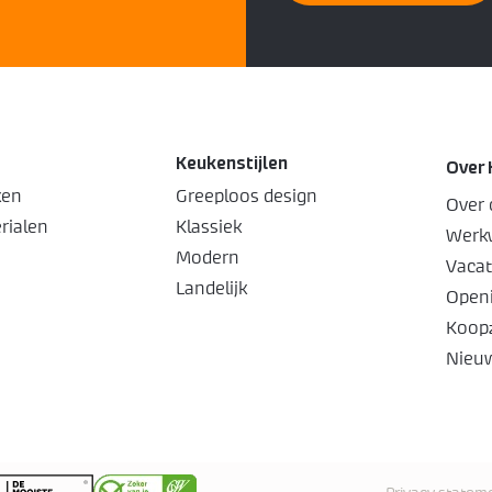
Keukenstijlen
Over 
ken
Greeploos design
Over 
rialen
Klassiek
Werkw
Modern
Vacat
Landelijk
Openi
Koop
Nieu