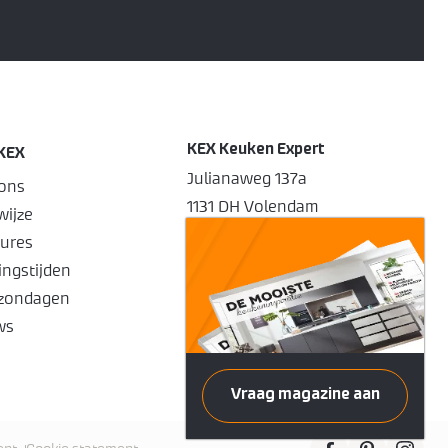
KEX Keuken Expert
KEX
Julianaweg 137a
ons
1131 DH Volendam
ijze
0299 412190
ures
info@kexvolendam.nl
ngstijden
Openingstijden
zondagen
ws
Vraag magazine aan