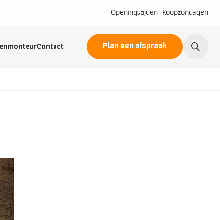
l
Openingstijden
Koopzondagen
Plan een afspraak
kenmonteur
Contact