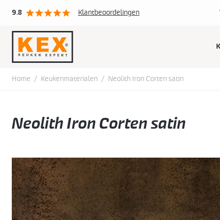
9.8
Klantbeoordelingen
S
t
c
Home
/
Keukenmaterialen
/
Neolith Iron Corten satin
Neolith Iron Corten satin