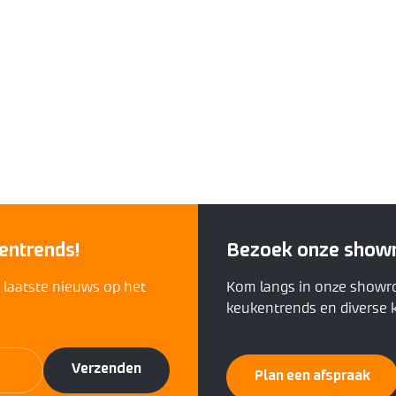
entrends!
Bezoek onze show
t laatste nieuws op het
Kom langs in onze showr
keukentrends en diverse k
Plan een afspraak