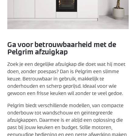
Keukenapparatuur
Over KEX
Pronorm
Landelijk
ZZP keukenmonteur
Keuken ontwerpen
Häcker
Modern
Over ons
Contact
Contact
Showroom uitverkoop
Made by DAS
Werkwijze
Ga voor betrouwbaarheid met de
Pelgrim afzuigkap
Vacatures
Zoek je een degelijke afzuigkap die doet wat hij moet
doen, zonder poespas? Dan is Pelgrim een slimme
Openingstijden
keuze. Betrouwbaar in gebruik, makkelijk te
onderhouden en scherp geprijsd. Ideaal voor wie
gewoon een frisse keuken wil zonder te veel gedoe.
Koopzondagen
Pelgrim biedt verschillende modellen, van compacte
onderbouw tot wandschouw en geïntegreerde
afzuigkappen. Daarmee is er altijd een oplossing die
past bij jouw keuken en budget. Stille motoren,
eenvoudige bediening en een nette afwerking maken