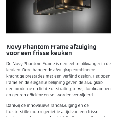
Keukenapparatuur
Over KEX
Pronorm
Landelijk
ZZP keukenmonteur
Keuken ontwerpen
Häcker
Modern
Over ons
Contact
Contact
Showroom uitverkoop
Made by DAS
Werkwijze
Novy Phantom Frame afzuiging
Vacatures
voor een frisse keuken
De Novy Phantom Frame is een echte blikvanger in de
Openingstijden
keuken. Deze hangende afzuigkap combineert
krachtige prestaties met een verfijnd design. Het open
Koopzondagen
frame en de elegante belijning geven de afzuigkap
een moderne en lichte uitstraling, terwijl kookdampen
en geuren efficiënt en stil worden verwijderd.
Dankzij de innovatieve randafzuiging en de
fluisterstille motor geniet je altijd van een frisse