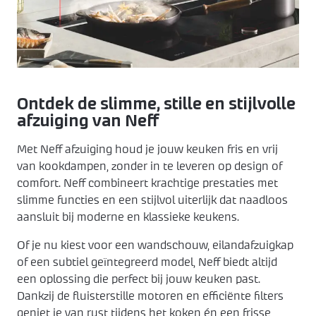
Keukenapparatuur
Over KEX
Pronorm
Landelijk
ZZP keukenmonteur
Keuken ontwerpen
Häcker
Modern
Over ons
Contact
Contact
Showroom uitverkoop
Made by DAS
Werkwijze
Ontdek de slimme, stille en stijlvolle
afzuiging van Neff
Vacatures
Met Neff afzuiging houd je jouw keuken fris en vrij
van kookdampen, zonder in te leveren op design of
Openingstijden
comfort. Neff combineert krachtige prestaties met
slimme functies en een stijlvol uiterlijk dat naadloos
aansluit bij moderne en klassieke keukens.
Koopzondagen
Of je nu kiest voor een wandschouw, eilandafzuigkap
of een subtiel geïntegreerd model, Neff biedt altijd
een oplossing die perfect bij jouw keuken past.
Dankzij de fluisterstille motoren en efficiënte filters
geniet je van rust tijdens het koken én een frisse