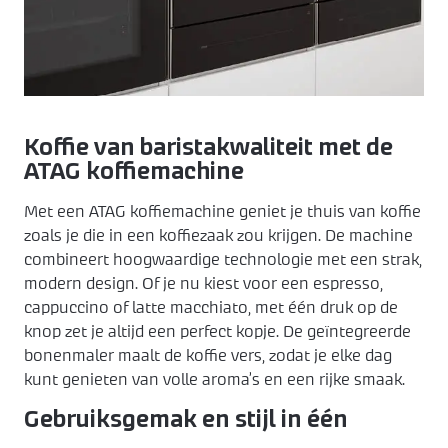
Keukenapparatuur
Over KEX
Pronorm
Landelijk
ZZP keukenmonteur
Keuken ontwerpen
Häcker
Modern
Over ons
Contact
Contact
Showroom uitverkoop
Made by DAS
Werkwijze
Koffie van baristakwaliteit met de
ATAG koffiemachine
Vacatures
Met een ATAG koffiemachine geniet je thuis van koffie
zoals je die in een koffiezaak zou krijgen. De machine
Openingstijden
combineert hoogwaardige technologie met een strak,
modern design. Of je nu kiest voor een espresso,
cappuccino of latte macchiato, met één druk op de
Koopzondagen
knop zet je altijd een perfect kopje. De geïntegreerde
bonenmaler maalt de koffie vers, zodat je elke dag
kunt genieten van volle aroma’s en een rijke smaak.
Gebruiksgemak en stijl in één