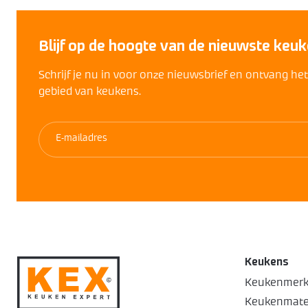
Blijf op de hoogte van de nieuwste keuk
Schrijf je nu in voor onze nieuwsbrief en ontvang he
gebied van keukens.
Keukens
Keukenmer
Keukenmate