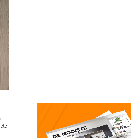
n
bele