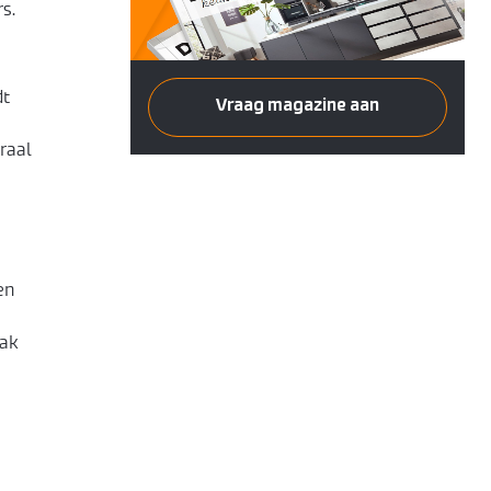
s.
dt
Vraag magazine aan
raal
en
aak