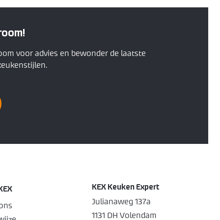
room!
oom voor advies en bewonder de laatste
eukenstijlen.
KEX Keuken Expert
KEX
Julianaweg 137a
ons
1131 DH Volendam
ijze