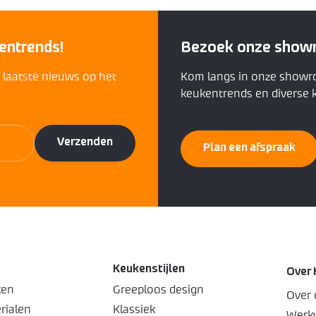
entrends!
Bezoek onze show
t laatste nieuws op het
Kom langs in onze showr
keukentrends en diverse k
Plan een afspraak
Keukenstijlen
Over 
ken
Greeploos design
Over 
rialen
Klassiek
Werkw