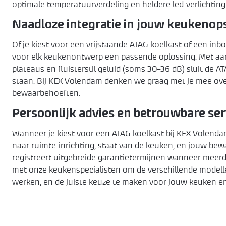
optimale temperatuurverdeling en heldere led-verlichting 
Naadloze integratie in jouw keukenops
Of je kiest voor een vrijstaande ATAG koelkast of een inb
voor elk keukenontwerp een passende oplossing. Met aan
plateaus en fluisterstil geluid (soms 30–36 dB) sluit de A
staan. Bij KEX Volendam denken we graag met je mee over
bewaarbehoeften.
Persoonlijk advies en betrouwbare ser
Wanneer je kiest voor een ATAG koelkast bij KEX Volenda
naar ruimte-inrichting, staat van de keuken, en jouw bew
registreert uitgebreide garantietermijnen wanneer mee
met onze keukenspecialisten om de verschillende modellen 
werken, en de juiste keuze te maken voor jouw keuken e