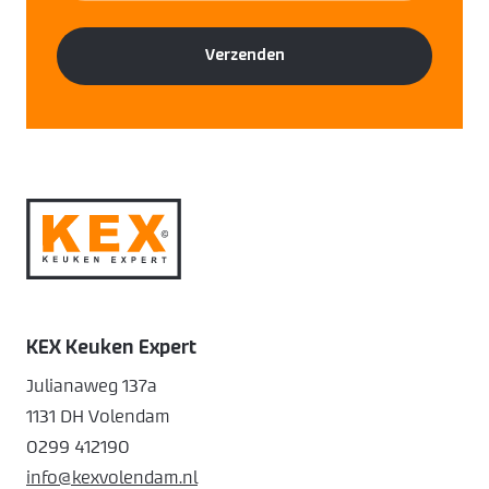
KEX Keuken Expert
Julianaweg 137a
1131 DH Volendam
0299 412190
info@kexvolendam.nl