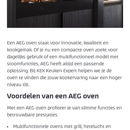
Keukenapparatuur
Over KEX
Pronorm
Landelijk
ZZP keukenmonteur
Keuken ontwerpen
Häcker
Modern
Over ons
Contact
Contact
Showroom uitverkoop
Made by DAS
Werkwijze
Een AEG oven staat voor innovatie, kwaliteit en
kookgemak. Of je nu een compacte oven zoekt voor
dagelijks gebruik of een multifunctioneel model met
Vacatures
stoomfuncties, AEG heeft altijd een passende
oplossing. Bij KEX Keuken Expert helpen we je de
Openingstijden
oven te vinden die jouw kookervaring naar een hoger
niveau tilt.
Koopzondagen
Voordelen van een AEG oven
Met een AEG oven profiteer je van slimme functies en
betrouwbare prestaties
Multifunctionele ovens met grill, hetelucht en