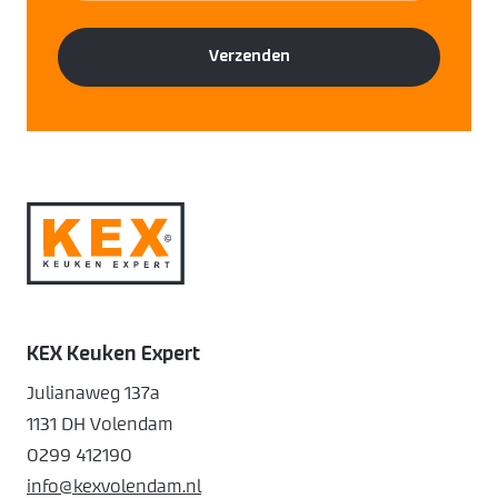
KEX Keuken Expert
Julianaweg 137a
1131 DH Volendam
0299 412190
info@kexvolendam.nl