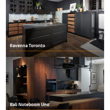
Merken
Artego
(5)
Beda
(8)
Hacker
(19)
Interliving
(18)
Tristar
(2)
Filters verwijderen
Ravenna Toronto
Bali Noteboom Uno