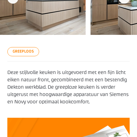
Keukenapparatuur
Over KEX
Pronorm
Landelijk
ZZP keukenmonteur
Keuken ontwerpen
Häcker
Modern
Over ons
Contact
Contact
Showroom uitverkoop
Made by DAS
Werkwijze
GREEPLOOS
Vacatures
Deze stijlvolle keuken is uitgevoerd met een fijn licht
Openingstijden
eiken natuur front, gecombineerd met een bestendig
Dekton werkblad. De greeploze keuken is verder
uitgerust met hoogwaardige apparatuur van Siemens
Koopzondagen
en Novy voor optimaal kookcomfort.