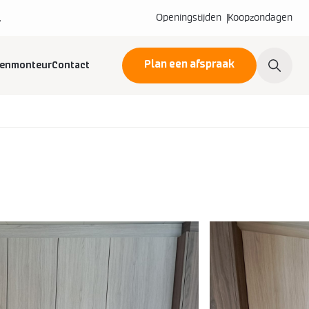
l
Openingstijden
Koopzondagen
Plan een afspraak
kenmonteur
Contact