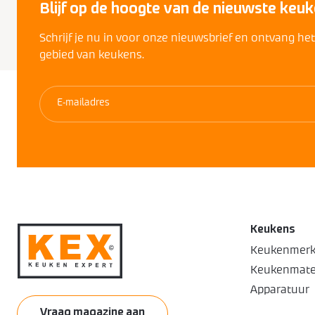
Blijf op de hoogte van de nieuwste keuk
Schrijf je nu in voor onze nieuwsbrief en ontvang he
gebied van keukens.
Keukens
Keukenmer
Keukenmate
Apparatuur
Vraag magazine aan