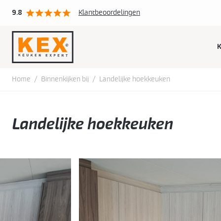
9.8
Klantbeoordelingen
S
t
c
Home
/
Binnenkijken bij
/
Landelijke hoekkeuken
Landelijke hoekkeuken