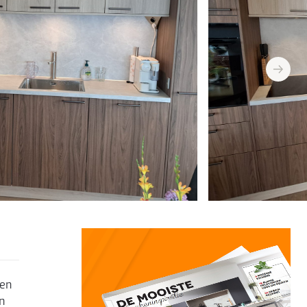
next
ken
en