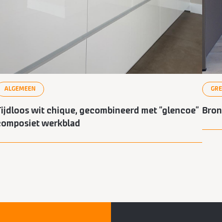
ALGEMEEN
GR
Tijdloos wit chique, gecombineerd met “glencoe”
Bron
composiet werkblad