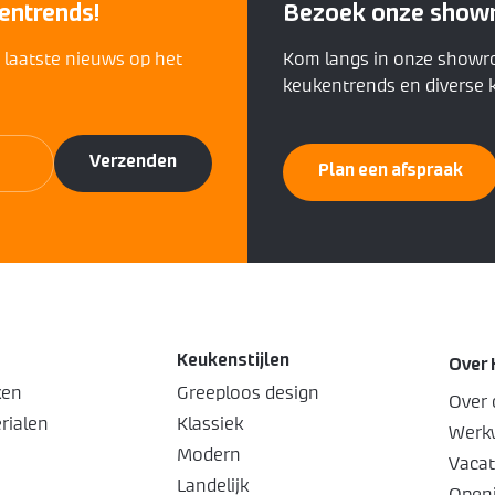
entrends!
Bezoek onze show
t laatste nieuws op het
Kom langs in onze showr
keukentrends en diverse k
Plan een afspraak
Keukenstijlen
Over 
ken
Greeploos design
Over 
rialen
Klassiek
Werkw
Modern
Vacat
Landelijk